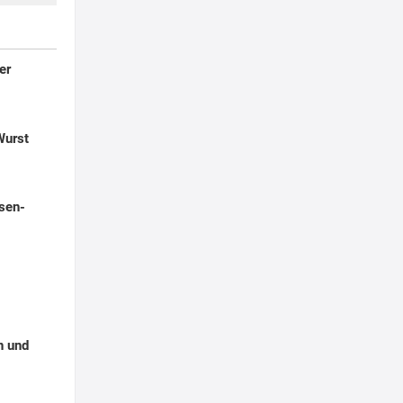
er
Wurst
sen-
n und