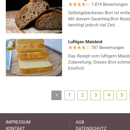
1.874 Bewertungen
Selbstgebackenes Brot ist einf
Mit diesem Sauerteig-Brot Rezept
benötigt jedoch viel Zeit.
Luftiges Maisbrot
787 Bewertungen
Das Rezept vom luftigem Maisbro
Zubereitung. Dieses Brot schm
köstlich.
1
2
3
4
5
IMPRESSUM
AGB
KONTAKT
DATENSCHUTZ