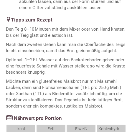
abkühlen lassen, dann aus der Form stürzen und auf
einem Gitter vollständig auskühlen lassen.
Tipps zum Rezept
Den Teig 8–10 Minuten mit dem Mixer oder von Hand kneten,
bis der Teig glatt und elastisch ist.
Nach dem zweiten Gehen kann man die Oberfläche des Teigs
leicht einschneiden, damit das Brot gleichmäßig aufgeht.
Optional: 1–2 EL Wasser auf den Backofenboden geben oder
eine feuerfeste Schale mit Wasser stellen; so wird die Kruste
besonders knusprig.
Möchte man ein glutenfreies Maisbrot nur mit Maismehl
backen, dann sind Flohsamenschalen (1 EL pro 250 g Mehl)
oder Xanthan (1 TL) als Bindemittel zusätzlich nötig, um die
Struktur zu stabilisieren. Das Ergebnis ist kein luftiges Brot,
sondern eher ein kompaktes, rustikales Maisbrot.
Nährwert pro Portion
kcal
Fett
Eiweiß
Kohlenhydrate