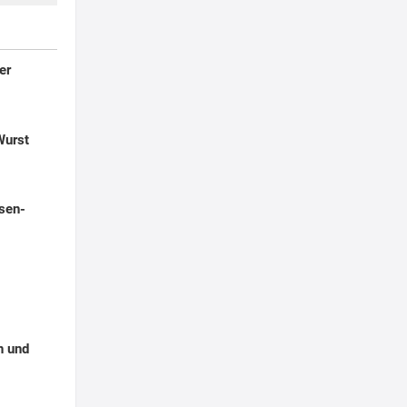
er
Wurst
sen-
n und