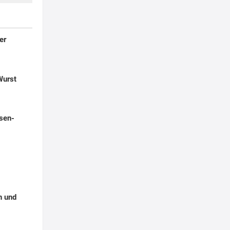
er
Wurst
sen-
n und