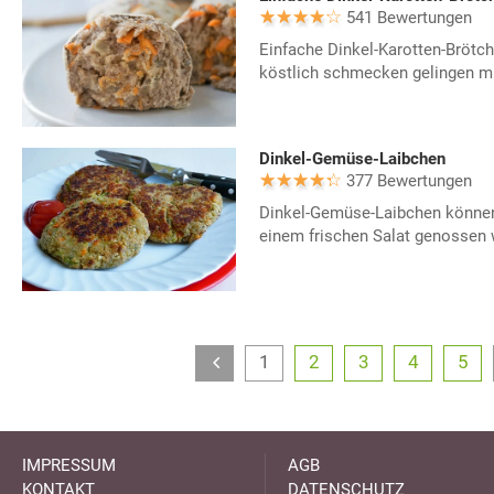
541 Bewertungen
Einfache Dinkel-Karotten-Brötch
köstlich schmecken gelingen mi
Dinkel-Gemüse-Laibchen
377 Bewertungen
Dinkel-Gemüse-Laibchen können
einem frischen Salat genossen 
1
2
3
4
5
IMPRESSUM
AGB
KONTAKT
DATENSCHUTZ