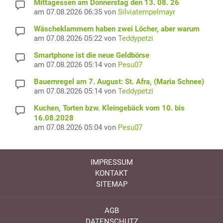
Mittagessen am Donnerstag den 13. 08. 26
am 07.08.2026 06:35 von
Silviatempelmayr
Wäscheklammern haben zwei Löcher, aber warum
am 07.08.2026 05:22 von
Teddypetzi
Smartphone ist die neue Geldbörse
am 07.08.2026 05:14 von
Pesu07
Bauernregel am 7. August: St. Afra, (Maria Schnee)
am 07.08.2026 05:14 von
Teddypetzi
Kuchen, Torten bzw. Kleingebäck vom 10. bis
16.08.2028
am 07.08.2026 05:04 von
Pesu07
IMPRESSUM
KONTAKT
SITEMAP
AGB
DATENSCHUTZ