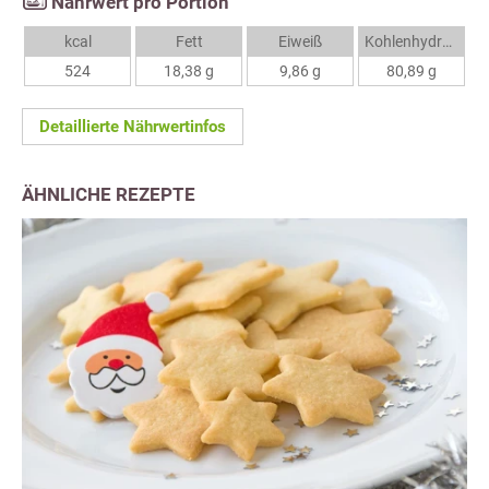
Nährwert pro Portion
kcal
Fett
Eiweiß
Kohlenhydrate
524
18,38 g
9,86 g
80,89 g
Detaillierte Nährwertinfos
ÄHNLICHE REZEPTE