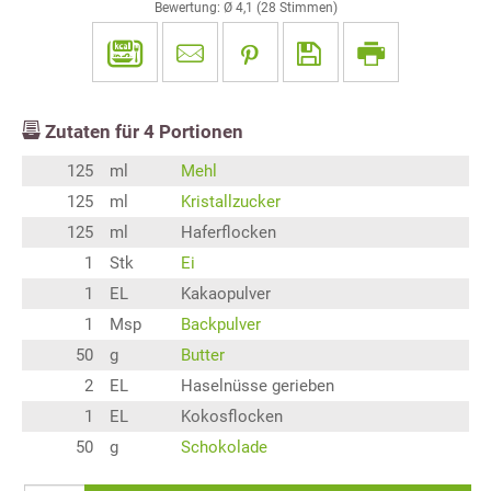
Bewertung: Ø
4,1
(
28
Stimmen)
Zutaten für
4
Portionen
125
ml
Mehl
125
ml
Kristallzucker
125
ml
Haferflocken
1
Stk
Ei
1
EL
Kakaopulver
1
Msp
Backpulver
50
g
Butter
2
EL
Haselnüsse gerieben
1
EL
Kokosflocken
50
g
Schokolade