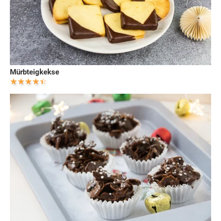
Mürbteigkekse