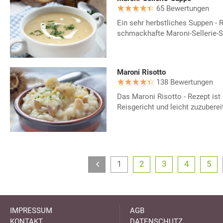
65 Bewertungen
Ein sehr herbstliches Suppen - R
schmackhafte Maroni-Sellerie-
Maroni Risotto
138 Bewertungen
Das Maroni Risotto - Rezept ist
Reisgericht und leicht zuzuberei
1
2
3
4
5
IMPRESSUM
AGB
KONTAKT
DATENSCHUTZ