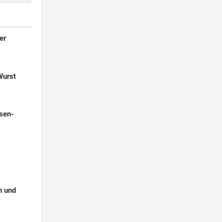
er
Wurst
sen-
n und