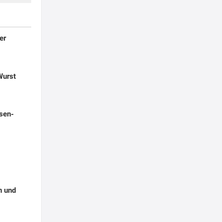
er
Wurst
sen-
n und