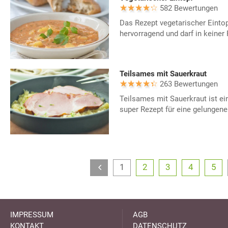
582 Bewertungen
Das Rezept vegetarischer Einto
hervorragend und darf in keine
Teilsames mit Sauerkraut
263 Bewertungen
Teilsames mit Sauerkraut ist ein
super Rezept für eine gelungen
1
2
3
4
5
IMPRESSUM
AGB
KONTAKT
DATENSCHUTZ