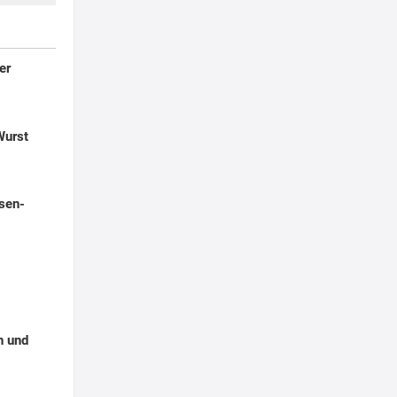
er
Wurst
sen-
n und