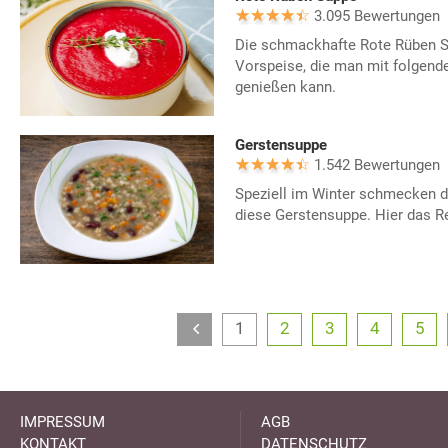
3.095 Bewertungen
Die schmackhafte Rote Rüben S
Vorspeise, die man mit folgend
genießen kann.
Gerstensuppe
1.542 Bewertungen
Speziell im Winter schmecken de
diese Gerstensuppe. Hier das 
1
2
3
4
5
IMPRESSUM
AGB
KONTAKT
DATENSCHUTZ