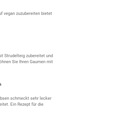
f vegan zuzubereiten bietet
t Strudelteig zubereitet und
öhnen Sie Ihren Gaumen mit
n
rbsen schmeckt sehr lecker
tet. Ein Rezept für die