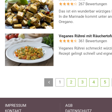
267 Bewertungen
Das ist ein wunderbar würziges R
In die Marinade kommt unter a
Oregano.
Veganes Rührei mit Räuchertof
361 Bewertungen
Veganes Rührei schmeckt würzig
Rezept gelingt schnell und eigne
1
2
3
4
5
IMPRESSUM
AGB
KONTAKT
DATENSCHUTZ