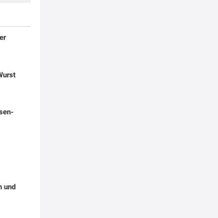
er
Wurst
sen-
n und