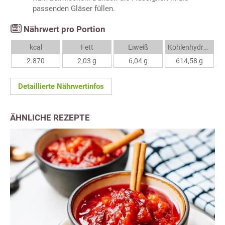
passenden Gläser füllen.
Nährwert pro Portion
kcal
Fett
Eiweiß
Kohlenhydrate
2.870
2,03 g
6,04 g
614,58 g
Detaillierte Nährwertinfos
ÄHNLICHE REZEPTE