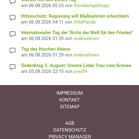
am 06.08.2026 05:25 von
Silviatempelmayr
Hitzeschutz: Regierung will Maßnahmen erleichtern
am 06.08.2026 04:11 von
littlePanda
Internationaler Tag der "Ärzte der Welt für den Frieden"
am 06.08.2026 01:29 von
snakeeleven
Tag des frischen Atems
am 06.08.2026 01:29 von
snakeeleven
Gedenktag 5. August: Unsere Liebe Frau vom Schnee
am 05.08.2026 22:15 von
jowi59
IMPRESSUM
KONTAKT
SITEMAP
AGB
DATENSCHUTZ
PRIVACY MANAGER