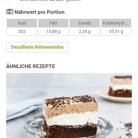
Nährwert pro Portion
kcal
Fett
Eiweiß
Kohlenhydrate
302
15,88 g
2,34 g
35,51 g
Detaillierte Nährwertinfos
ÄHNLICHE REZEPTE