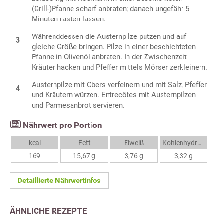
(Grill-)Pfanne scharf anbraten; danach ungefähr 5
Minuten rasten lassen.
Währenddessen die Austernpilze putzen und auf
gleiche Größe bringen. Pilze in einer beschichteten
Pfanne in Olivenöl anbraten. In der Zwischenzeit
Kräuter hacken und Pfeffer mittels Mörser zerkleinern.
Austernpilze mit Obers verfeinern und mit Salz, Pfeffer
und Kräutern würzen. Entrecôtes mit Austernpilzen
und Parmesanbrot servieren.
Nährwert pro Portion
kcal
Fett
Eiweiß
Kohlenhydrate
169
15,67 g
3,76 g
3,32 g
Detaillierte Nährwertinfos
ÄHNLICHE REZEPTE