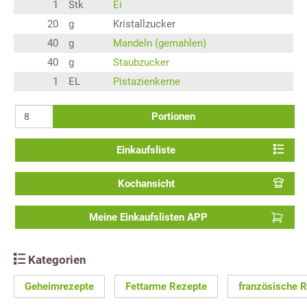
1
Stk
Ei
20
g
Kristallzucker
40
g
Mandeln (gemahlen)
40
g
Staubzucker
1
EL
Pistazienkerne
Portionen
Einkaufsliste
Kochansicht
Meine Einkaufslisten APP
Kategorien
Geheimrezepte
Fettarme Rezepte
französische 