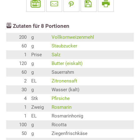
Zutaten für
8
Portionen
200
g
Vollkornweizenmehl
60
g
Staubzucker
1
Prise
Salz
120
g
Butter (eiskalt)
60
g
Sauerrahm
2
EL
Zitronensaft
30
g
Wasser (kalt)
4
Stk
Pfirsiche
1
Zweig
Rosmarin
1
EL
Rosmarinhonig
100
g
Ricotta
50
g
Ziegenfrischkäse