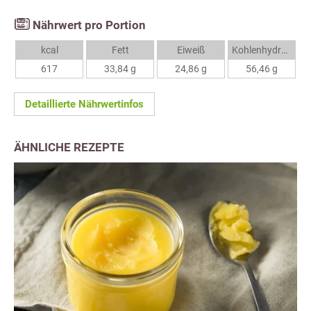
Nährwert pro Portion
kcal
Fett
Eiweiß
Kohlenhydrate
617
33,84 g
24,86 g
56,46 g
Detaillierte Nährwertinfos
ÄHNLICHE REZEPTE