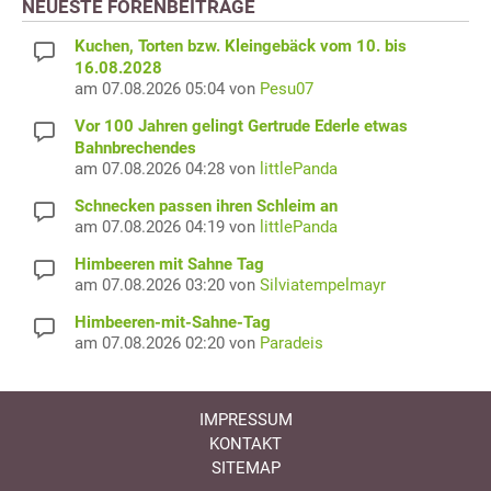
NEUESTE FORENBEITRÄGE
Kuchen, Torten bzw. Kleingebäck vom 10. bis
16.08.2028
am 07.08.2026 05:04 von
Pesu07
Vor 100 Jahren gelingt Gertrude Ederle etwas
Bahnbrechendes
am 07.08.2026 04:28 von
littlePanda
Schnecken passen ihren Schleim an
am 07.08.2026 04:19 von
littlePanda
Himbeeren mit Sahne Tag
am 07.08.2026 03:20 von
Silviatempelmayr
Himbeeren-mit-Sahne-Tag
am 07.08.2026 02:20 von
Paradeis
IMPRESSUM
KONTAKT
SITEMAP