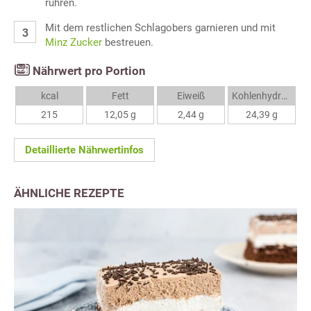
rühren.
Mit dem restlichen Schlagobers garnieren und mit
Minz Zucker
bestreuen.
Nährwert pro Portion
kcal
Fett
Eiweiß
Kohlenhydrate
215
12,05 g
2,44 g
24,39 g
Detaillierte Nährwertinfos
ÄHNLICHE REZEPTE