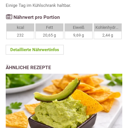
Einige Tag im Kühlschrank haltbar.
Nährwert pro Portion
kcal
Fett
Eiweiß
Kohlenhydrate
232
20,65 g
9,69 g
2,44 g
Detaillierte Nährwertinfos
ÄHNLICHE REZEPTE