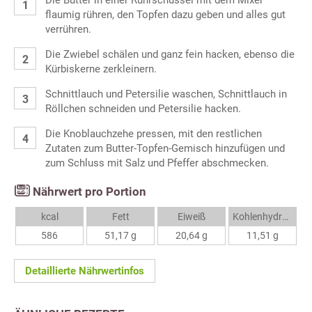
Die Butter in einer Rührschüssel mit dem Mixer
flaumig rühren, den Topfen dazu geben und alles gut
verrühren.
Die Zwiebel schälen und ganz fein hacken, ebenso die
Kürbiskerne zerkleinern.
Schnittlauch und Petersilie waschen, Schnittlauch in
Röllchen schneiden und Petersilie hacken.
Die Knoblauchzehe pressen, mit den restlichen
Zutaten zum Butter-Topfen-Gemisch hinzufügen und
zum Schluss mit Salz und Pfeffer abschmecken.
Nährwert pro Portion
kcal
Fett
Eiweiß
Kohlenhydrate
586
51,17 g
20,64 g
11,51 g
Detaillierte Nährwertinfos