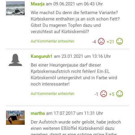
Maarja
am 09.06.2021 um 06:43 Uhr
Wie machst Du denn die fettarme Variante?
Kürbiskerne enthalten ja an sich schon Fett?
Gibst Du mageren Topfen dazu und
verzichtest auf Kürbiskernöl?
Auf Kommentar antworten
-
4
+
21
Kanguruh1
am 23.01.2021 um 13:16 Uhr
Bei einer Heurigenjause darf dieser
Kprbiskernaufstrich nicht fehlen! Ein EL
Kürbiskernöl untergerührt und in Farbe wird
noch interessanter!
Auf Kommentar antworten
-
1
+
5
martha
am 17.07.2017 um 11:31 Uhr
Der Aufstrich wurde sehr gelobt, habe jedoch
einen weiteren Eßlöffel Kürbiskernöl dazu
gegeben, damit er eine schöne grüne Farbe