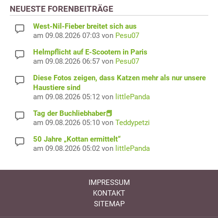
NEUESTE FORENBEITRÄGE
West-Nil-Fieber breitet sich aus
am 09.08.2026 07:03 von
Pesu07
Helmpflicht auf E-Scootern in Paris
am 09.08.2026 06:57 von
Pesu07
Diese Fotos zeigen, dass Katzen mehr als nur unsere
Haustiere sind
am 09.08.2026 05:12 von
littlePanda
Tag der Buchliebhaber📕
am 09.08.2026 05:10 von
Teddypetzi
50 Jahre „Kottan ermittelt“
am 09.08.2026 05:02 von
littlePanda
IMPRESSUM
KONTAKT
SITEMAP