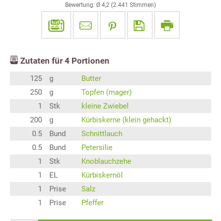
Bewertung: Ø
4,2
(
2.441
Stimmen)
Zutaten für
4
Portionen
125
g
Butter
250
g
Topfen (mager)
1
Stk
kleine Zwiebel
200
g
Kürbiskerne (klein gehackt)
0.5
Bund
Schnittlauch
0.5
Bund
Petersilie
1
Stk
Knoblauchzehe
1
EL
Kürbiskernöl
1
Prise
Salz
1
Prise
Pfeffer