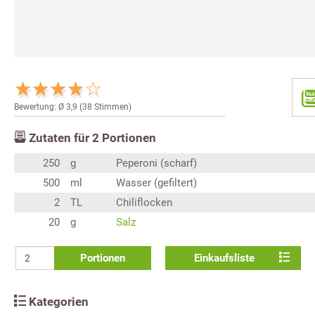
Bewertung: Ø
3,9
(
38
Stimmen)
Zutaten für
2
Portionen
250
g
Peperoni (scharf)
500
ml
Wasser (gefiltert)
2
TL
Chiliflocken
20
g
Salz
Portionen
Einkaufsliste
Kategorien