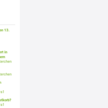
en 13.
rt in
ern
terchen
terchen
n
ra1
stkorb?
ra1