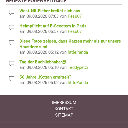
NEUESTE FORENBEITRÄGE
West-Nil-Fieber breitet sich aus
am 09.08.2026 07:03 von
Pesu07
Helmpflicht auf E-Scootern in Paris
am 09.08.2026 06:57 von
Pesu07
Diese Fotos zeigen, dass Katzen mehr als nur unsere
Haustiere sind
am 09.08.2026 05:12 von
littlePanda
Tag der Buchliebhaber📕
am 09.08.2026 05:10 von
Teddypetzi
50 Jahre „Kottan ermittelt“
am 09.08.2026 05:02 von
littlePanda
IMPRESSUM
KONTAKT
SITEMAP