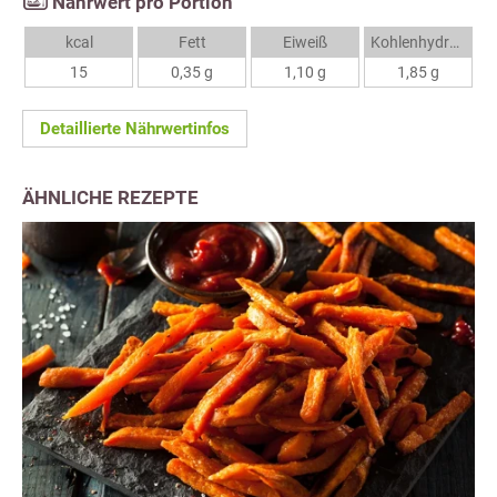
Nährwert pro Portion
kcal
Fett
Eiweiß
Kohlenhydrate
15
0,35 g
1,10 g
1,85 g
Detaillierte Nährwertinfos
ÄHNLICHE REZEPTE