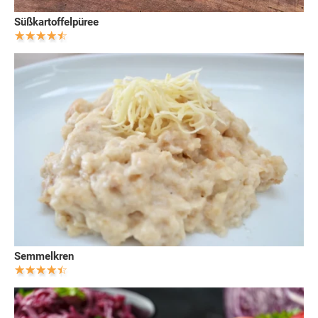
Süßkartoffelpüree
Semmelkren