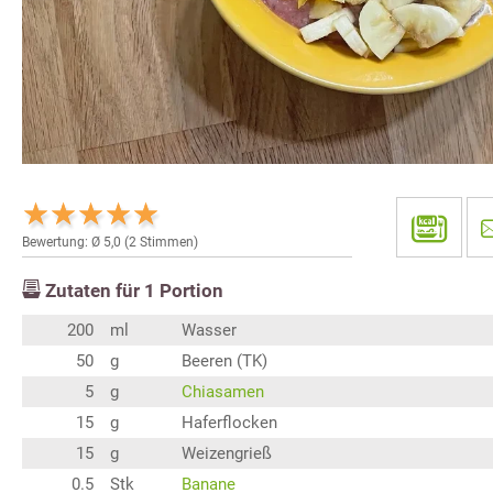
Bewertung: Ø
5,0
(
2
Stimmen)
Zutaten für
1
Portion
200
ml
Wasser
50
g
Beeren (TK)
5
g
Chiasamen
15
g
Haferflocken
15
g
Weizengrieß
0.5
Stk
Banane