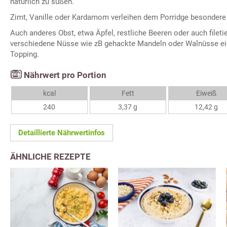
natürlich zu süßen.
Zimt, Vanille oder Kardamom verleihen dem Porridge besonder
Auch anderes Obst, etwa Äpfel, restliche Beeren oder auch fileti
verschiedene Nüsse wie zB gehackte Mandeln oder Walnüsse eig
Topping.
Nährwert pro Portion
kcal
Fett
Eiweiß
240
3,37 g
12,42 g
Detaillierte Nährwertinfos
ÄHNLICHE REZEPTE