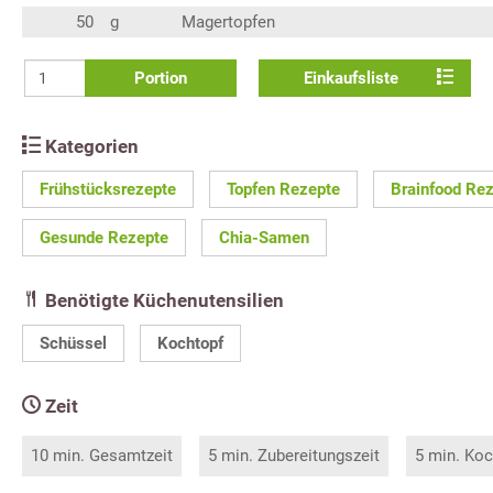
50
g
Magertopfen
Portion
Einkaufsliste
Kategorien
Frühstücksrezepte
Topfen Rezepte
Brainfood Re
Gesunde Rezepte
Chia-Samen
Benötigte Küchenutensilien
Schüssel
Kochtopf
Zeit
10 min. Gesamtzeit
5 min. Zubereitungszeit
5 min. Koc