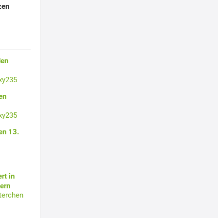
zen
den
xy235
en
xy235
en 13.
rt in
ern
terchen