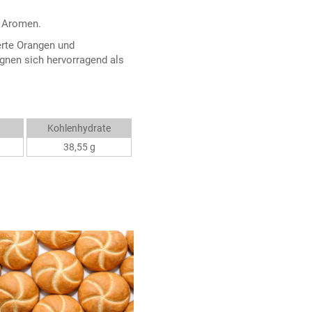
e Aromen.
erte Orangen und
nen sich hervorragend als
Kohlenhydrate
38,55 g