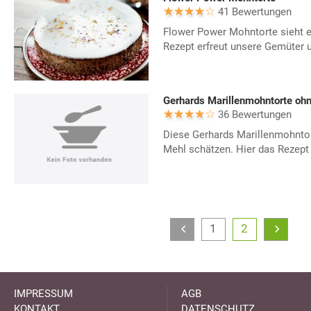
41 Bewertungen
Flower Power Mohntorte sieht e
Rezept erfreut unsere Gemüter u
Gerhards Marillenmohntorte oh
36 Bewertungen
Diese Gerhards Marillenmohntort
Mehl schätzen. Hier das Rezep
1
2
IMPRESSUM
AGB
KONTAKT
DATENSCHUTZ