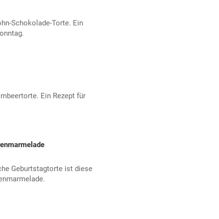
Mohn-Schokolade-Torte. Ein
Sonntag.
mbeertorte. Ein Rezept für
renmarmelade
iche Geburtstagtorte ist diese
renmarmelade.