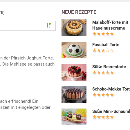
NEUE REZEPTE
TE)
Malakoff-Torte mit
Haselnusscreme
Fussball Torte
n der Pfirsich-Joghurt-Torte,
e. Die Mehlspeise passt auch
Süße Beerentorte
Schoko-Mokka Tort
fach erfrischend! Ein
eszeit mit eingelegten oder
Süße Mini-Schaum