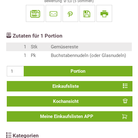
Bewertung: Ø
5,0
(
5
Stimmen)
Zutaten für
1
Portion
1
Stk
Gemüsereste
1
Pk
Buchstabennudeln (oder Glasnudeln)
Portion
Einkaufsliste
Kochansicht
Meine Einkaufslisten APP
Kategorien