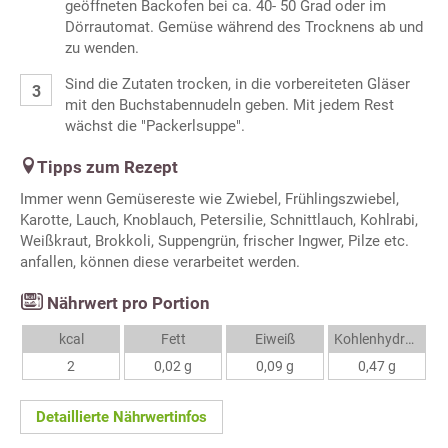
geöffneten Backofen bei ca. 40- 50 Grad oder im
Dörrautomat. Gemüse während des Trocknens ab und
zu wenden.
Sind die Zutaten trocken, in die vorbereiteten Gläser
mit den Buchstabennudeln geben. Mit jedem Rest
wächst die "Packerlsuppe".
Tipps zum Rezept
Immer wenn Gemüsereste wie Zwiebel, Frühlingszwiebel,
Karotte, Lauch, Knoblauch, Petersilie, Schnittlauch, Kohlrabi,
Weißkraut, Brokkoli, Suppengrün, frischer Ingwer, Pilze etc.
anfallen, können diese verarbeitet werden.
Nährwert pro Portion
kcal
Fett
Eiweiß
Kohlenhydrate
2
0,02 g
0,09 g
0,47 g
Detaillierte Nährwertinfos