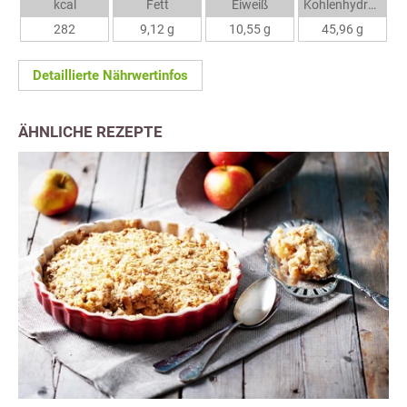
kcal
Fett
Eiweiß
Kohlenhydrate
282
9,12 g
10,55 g
45,96 g
Detaillierte Nährwertinfos
ÄHNLICHE REZEPTE