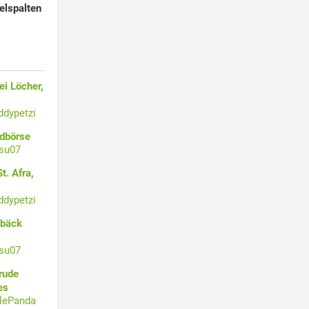
elspalten
i Löcher,
ddypetzi
ldbörse
su07
t. Afra,
ddypetzi
ebäck
su07
rude
es
tlePanda