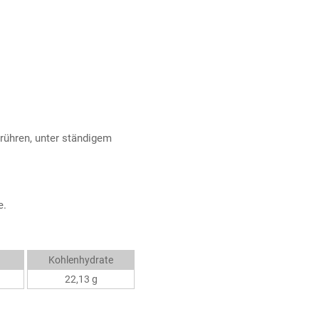
rühren, unter ständigem
e.
Kohlenhydrate
22,13 g