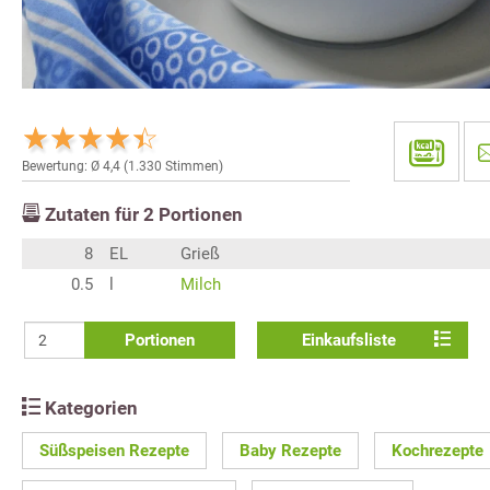
Bewertung: Ø
4,4
(
1.330
Stimmen)
Zutaten für
2
Portionen
8
EL
Grieß
0.5
l
Milch
Portionen
Einkaufsliste
Kategorien
Süßspeisen Rezepte
Baby Rezepte
Kochrezepte