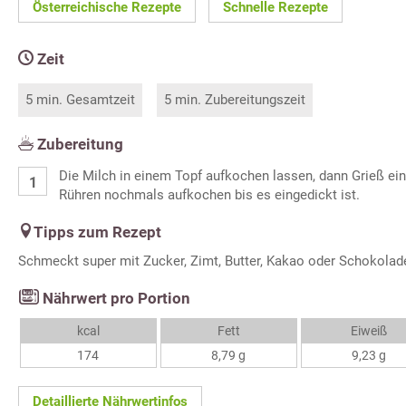
Österreichische Rezepte
Schnelle Rezepte
Zeit
5 min. Gesamtzeit
5 min. Zubereitungszeit
Zubereitung
Die Milch in einem Topf aufkochen lassen, dann Grieß ein
Rühren nochmals aufkochen bis es eingedickt ist.
Tipps zum Rezept
Schmeckt super mit Zucker, Zimt, Butter, Kakao oder Schokolad
Nährwert pro Portion
kcal
Fett
Eiweiß
174
8,79 g
9,23 g
Detaillierte Nährwertinfos