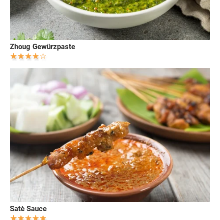
Zhoug Gewürzpaste
Satè Sauce