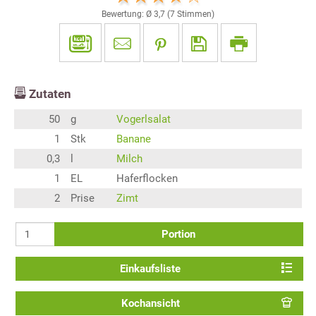
Bewertung: Ø
3,7
(
7
Stimmen)
Zutaten
50
g
Vogerlsalat
1
Stk
Banane
0,3
l
Milch
1
EL
Haferflocken
2
Prise
Zimt
Portion
Einkaufsliste
Kochansicht