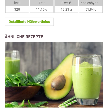
kcal
Fett
Eiweiß
Kohlenhydrate
328
11,15 g
13,23 g
51,84 g
Detaillierte Nährwertinfos
ÄHNLICHE REZEPTE