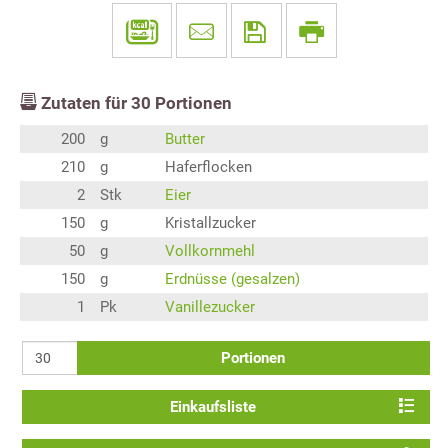
Zutaten für
30
Portionen
200
g
Butter
210
g
Haferflocken
2
Stk
Eier
150
g
Kristallzucker
50
g
Vollkornmehl
150
g
Erdnüsse (gesalzen)
1
Pk
Vanillezucker
Portionen
Einkaufsliste