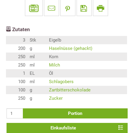
Zutaten
3
Stk
Eigelb
200
g
Haselnüsse (gehackt)
250
ml
Korn
250
ml
Milch
1
EL
Öl
100
ml
Schlagobers
100
g
Zartbitterschokolade
250
g
Zucker
Portion
Einkaufsliste