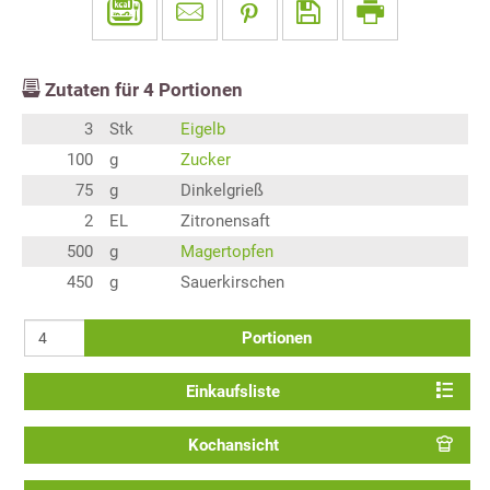
Zutaten für
4
Portionen
3
Stk
Eigelb
100
g
Zucker
75
g
Dinkelgrieß
2
EL
Zitronensaft
500
g
Magertopfen
450
g
Sauerkirschen
Portionen
Einkaufsliste
Kochansicht