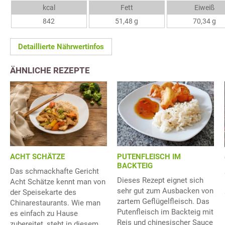
kcal
Fett
Eiweiß
842
51,48 g
70,34 g
Detaillierte Nährwertinfos
ÄHNLICHE REZEPTE
ACHT SCHÄTZE
PUTENFLEISCH IM
BACKTEIG
Das schmackhafte Gericht
Dieses Rezept eignet sich
Acht Schätze kennt man von
sehr gut zum Ausbacken von
der Speisekarte des
zartem Geflügelfleisch. Das
Chinarestaurants. Wie man
Putenfleisch im Backteig mit
es einfach zu Hause
Reis und chinesischer Sauce
zubereitet, steht in diesem