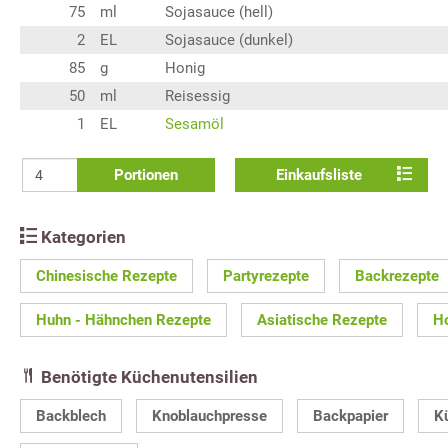
75
ml
Sojasauce (hell)
2
EL
Sojasauce (dunkel)
85
g
Honig
50
ml
Reisessig
1
EL
Sesamöl
Portionen
Einkaufsliste
Kategorien
Chinesische Rezepte
Partyrezepte
Backrezepte
Huhn - Hähnchen Rezepte
Asiatische Rezepte
H
Benötigte Küchenutensilien
Backblech
Knoblauchpresse
Backpapier
K