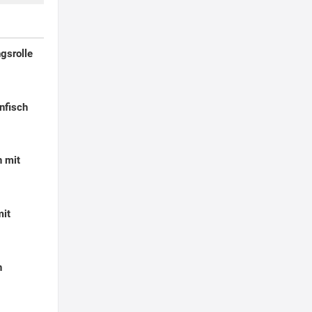
gsrolle
nfisch
n mit
mit
n