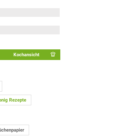
Kochansicht
onig Rezepte
üchenpapier