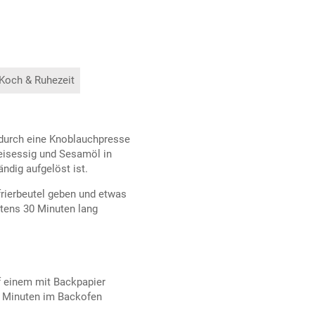
 Koch & Ruhezeit
 durch eine Knoblauchpresse
eisessig und Sesamöl in
ndig aufgelöst ist.
frierbeutel geben und etwas
stens 30 Minuten lang
f einem mit Backpapier
0 Minuten im Backofen