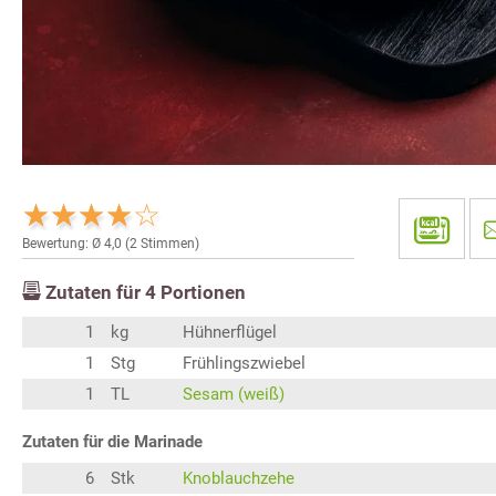
Bewertung: Ø
4,0
(
2
Stimmen)
Zutaten für
4
Portionen
1
kg
Hühnerflügel
1
Stg
Frühlingszwiebel
1
TL
Sesam (weiß)
Zutaten für die Marinade
6
Stk
Knoblauchzehe