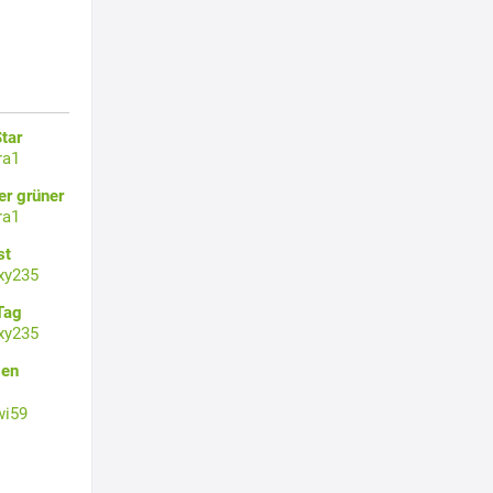
tar
ra1
er grüner
ra1
st
xy235
Tag
xy235
gen
wi59