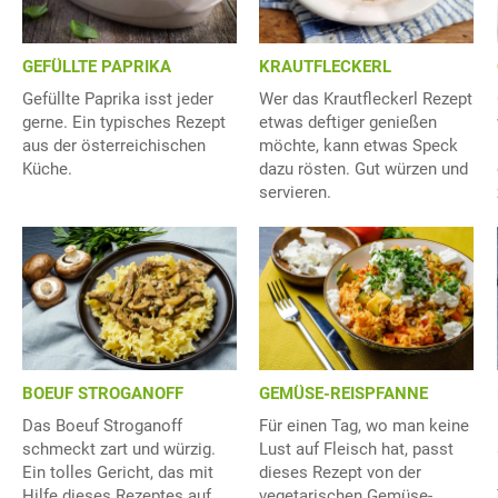
GEFÜLLTE PAPRIKA
KRAUTFLECKERL
Gefüllte Paprika isst jeder
Wer das Krautfleckerl Rezept
gerne. Ein typisches Rezept
etwas deftiger genießen
aus der österreichischen
möchte, kann etwas Speck
Küche.
dazu rösten. Gut würzen und
servieren.
BOEUF STROGANOFF
GEMÜSE-REISPFANNE
Das Boeuf Stroganoff
Für einen Tag, wo man keine
schmeckt zart und würzig.
Lust auf Fleisch hat, passt
Ein tolles Gericht, das mit
dieses Rezept von der
Hilfe dieses Rezeptes auf
vegetarischen Gemüse-