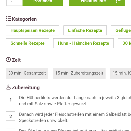
Portionen
Einkaufsliste
Kategorien
Hauptspeisen Rezepte
Einfache Rezepte
Geflüge
Schnelle Rezepte
Huhn - Hähnchen Rezepte
30 
Zeit
30 min. Gesamtzeit
15 min. Zubereitungszeit
15 min. K
Zubereitung
Die Hühnerfilets werden der Länge nach in jeweils 3 gleich
und mit Salz sowie Pfeffer gewürzt.
Danach wird jeder Fleischstreifen mit einem Salbeiblatt b
Speckstreifen umwickelt.
Das Öl wird in einer Pfanne bei mittlerer Hitze erhitzt und