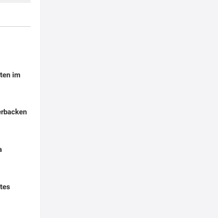
ten im
erbacken
a
tes