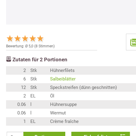
Bewertung: Ø
5,0
(
8
Stimmen)
Zutaten für
2
Portionen
2
Stk
Hühnerfilets
6
Stk
Salbeiblätter
12
Stk
Speckstreifen (dünn geschnitten)
2
EL
Öl
0.06
l
Hühnersuppe
0.06
l
Wermut
1
EL
Crème fraîche