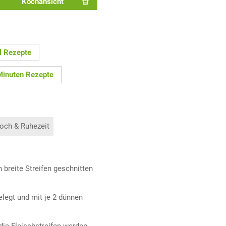
Kochansicht
l Rezepte
Minuten Rezepte
och & Ruhezeit
 breite Streifen geschnitten
elegt und mit je 2 dünnen
 die Fleischstreifen werden