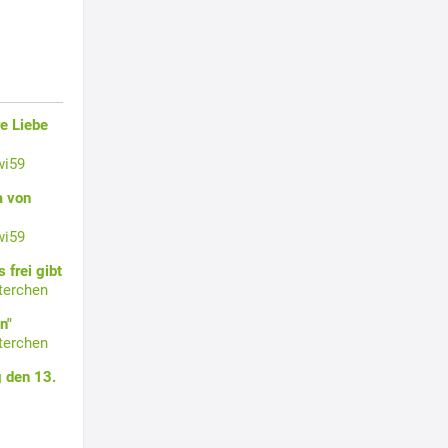
e Liebe
wi59
a von
wi59
 frei gibt
terchen
n"
terchen
 den 13.