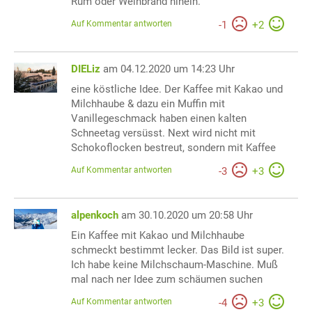
Rum oder Weinbrand hinein.
Auf Kommentar antworten
-
1
+
2
DIELiz
am 04.12.2020 um 14:23 Uhr
eine köstliche Idee. Der Kaffee mit Kakao und
Milchhaube & dazu ein Muffin mit
Vanillegeschmack haben einen kalten
Schneetag versüsst. Next wird nicht mit
Schokoflocken bestreut, sondern mit Kaffee
Auf Kommentar antworten
-
3
+
3
alpenkoch
am 30.10.2020 um 20:58 Uhr
Ein Kaffee mit Kakao und Milchhaube
schmeckt bestimmt lecker. Das Bild ist super.
Ich habe keine Milchschaum-Maschine. Muß
mal nach ner Idee zum schäumen suchen
Auf Kommentar antworten
-
4
+
3