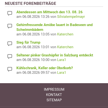
NEUESTE FORENBEITRÄGE
Abendessen am Mittwoch den 13. 08. 26
am 06.08.2026 13:26 von
Silviatempelmayr
Gehirnfressende Amöbe lauert in Badeseen und
Schwimmbädern
am 06.08.2026 13:05 von
Katerchen
Sieg für Trump
am 06.08.2026 13:01 von
Katerchen
Seltener pinker Grashüpfer in Salzburg entdeckt
am 06.08.2026 10:00 von
Lara1
Kühlschrank, Keller oder Obstkorb?
am 06.08.2026 09:57 von
Lara1
IMPRESSUM
KONTAKT
SITEMAP