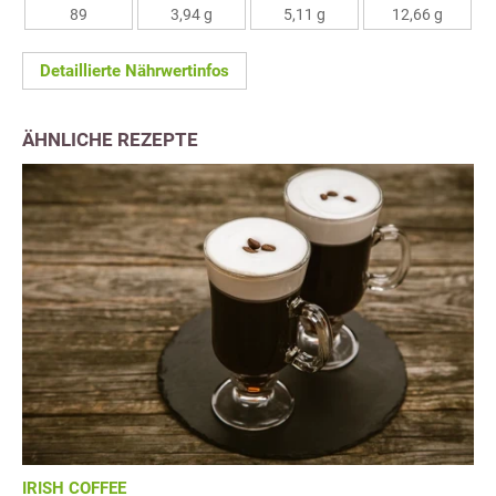
89
3,94 g
5,11 g
12,66 g
Detaillierte Nährwertinfos
ÄHNLICHE REZEPTE
IRISH COFFEE