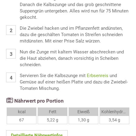
Danach die Kalbszunge und das grob geschnittene
Suppengrün untergeben. Alles wird nun für 75 Minuten
gekocht.
Die Zwiebel hacken und im Pflanzenfett andünsten,
dazu die geschälten Tomaten in Streifen schneiden
mitdünsten. Mit einer Prise Salz würzen.
Nun die Zunge mit kaltem Wasser abschrecken und
die Haut abziehen, danach vorsichtig in Scheiben
schneiden.
Servieren Sie die Kalbszunge mit
Erbsenreis
und
Gemüse auf einer heißen Platte und dazu die Zwiebel-
Tomaten Mischung.
Nährwert pro Portion
kcal
Fett
Eiweiß
Kohlenhydrate
67
5,22 g
1,30 g
3,54 g
Detaillierte Nährwertinfos