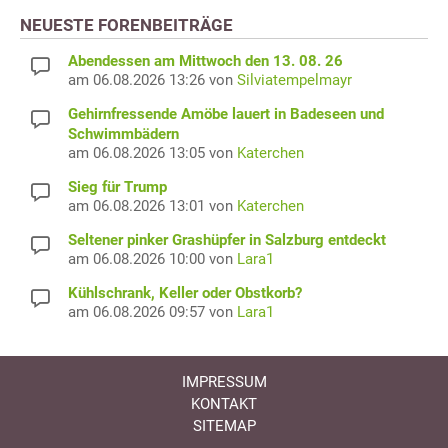
NEUESTE FORENBEITRÄGE
Abendessen am Mittwoch den 13. 08. 26
am 06.08.2026 13:26 von
Silviatempelmayr
Gehirnfressende Amöbe lauert in Badeseen und
Schwimmbädern
am 06.08.2026 13:05 von
Katerchen
Sieg für Trump
am 06.08.2026 13:01 von
Katerchen
Seltener pinker Grashüpfer in Salzburg entdeckt
am 06.08.2026 10:00 von
Lara1
Kühlschrank, Keller oder Obstkorb?
am 06.08.2026 09:57 von
Lara1
IMPRESSUM
KONTAKT
SITEMAP