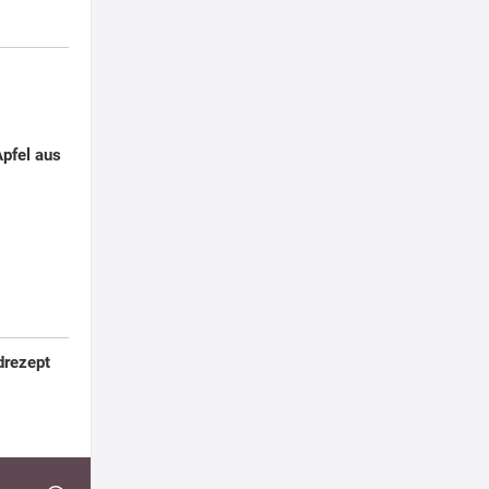
Apfel aus
drezept