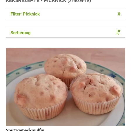
KEKSREZEPTE - PICKNICK
(2 REZEPTE)
Filter: Picknick
X
Sortierung
Spritzgebäckmuffin