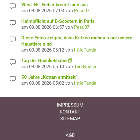
West-Nil-Fieber breitet sich aus
am 09.08.2026 07:03 von
Pesu07
Helmpflicht auf E-Scootern in Paris
am 09.08.2026 06:57 von
Pesu07
Diese Fotos zeigen, dass Katzen mehr als nur unsere
Haustiere sind
am 09.08.2026 05:12 von
littlePanda
Tag der Buchliebhaber📕
am 09.08.2026 05:10 von
Teddypetzi
50 Jahre „Kottan ermittelt“
am 09.08.2026 05:02 von
littlePanda
IMPRESSUM
KONTAKT
SITEMAP
AGB