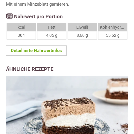
Mit einem Minzeblatt garnieren.
Nährwert pro Portion
kcal
Fett
Eiweiß
Kohlenhydrate
304
4,05 g
8,60 g
55,62 g
Detaillierte Nährwertinfos
ÄHNLICHE REZEPTE