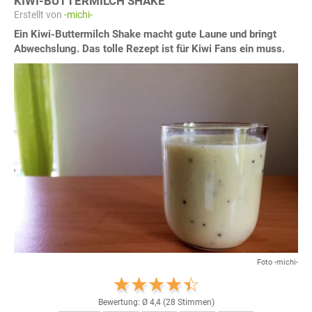
KIWI-BUTTERMILCH SHAKE
Erstellt von
-michi-
Ein Kiwi-Buttermilch Shake macht gute Laune und bringt
Abwechslung. Das tolle Rezept ist für Kiwi Fans ein muss.
Foto -michi-
Bewertung: Ø
4,4
(
28
Stimmen)