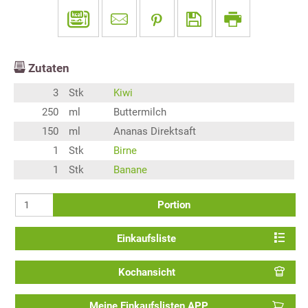
Zutaten
3
Stk
Kiwi
250
ml
Buttermilch
150
ml
Ananas Direktsaft
1
Stk
Birne
1
Stk
Banane
Portion
Einkaufsliste
Kochansicht
Meine Einkaufslisten APP