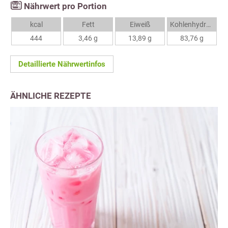
Nährwert pro Portion
kcal
Fett
Eiweiß
Kohlenhydrate
444
3,46 g
13,89 g
83,76 g
Detaillierte Nährwertinfos
ÄHNLICHE REZEPTE