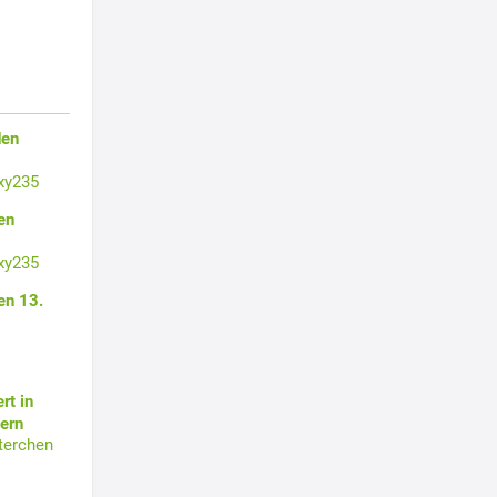
den
xy235
en
xy235
en 13.
rt in
ern
terchen