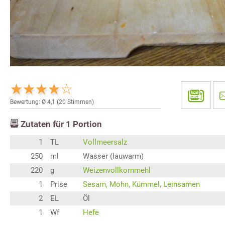
Bewertung: Ø
4,1
(
20
Stimmen)
Zutaten für
1
Portion
1
TL
Vollmeersalz
250
ml
Wasser (lauwarm)
220
g
Weizenvollkornmehl
1
Prise
Sesam, Mohn, Kümmel, Leinsamen
2
EL
Öl
1
Wf
Hefe