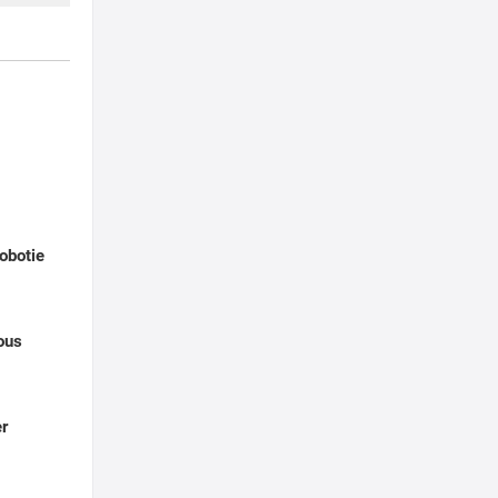
obotie
ous
er