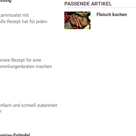
essing
PASSENDE ARTIKEL
Fleisch kochen
 Lammsalat mit
lle Rezept hat für jeden
ines Rezept für eine
 Lammlungenbraten machen
fach und schnell zubereitet.
!
mian-Erdäpfel