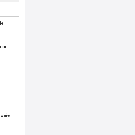
ie
nie
i
ownie