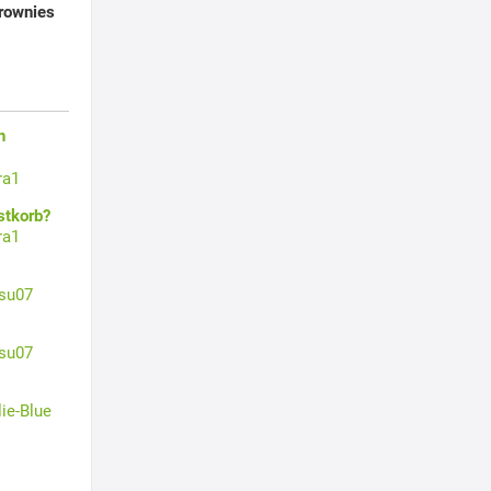
rownies
n
ra1
stkorb?
ra1
su07
su07
lie-Blue