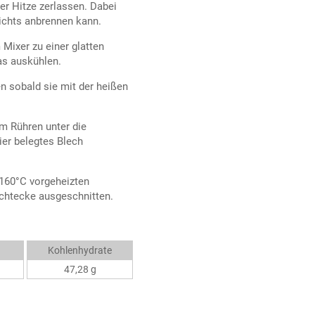
rer Hitze zerlassen. Dabei
chts anbrennen kann.
 Mixer zu einer glatten
as auskühlen.
en sobald sie mit der heißen
m Rühren unter die
ier belegtes Blech
160°C vorgeheizten
chtecke ausgeschnitten.
Kohlenhydrate
47,28 g