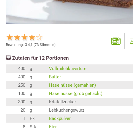
Bewertung: Ø
4,1
(
73
Stimmen)
Zutaten für
12
Portionen
400
g
Vollmilchkuvertüre
400
g
Butter
250
g
Haselnüsse (gemahlen)
100
g
Haselnüsse (grob gehackt)
300
g
Kristallzucker
20
g
Lebkuchengewürz
1
Pk
Backpulver
8
Stk
Eier