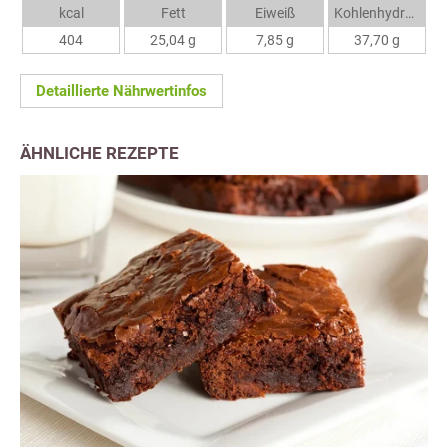
kcal
Fett
Eiweiß
Kohlenhydrate
404
25,04 g
7,85 g
37,70 g
Detaillierte Nährwertinfos
ÄHNLICHE REZEPTE