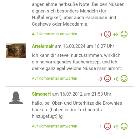
angen ehme herbsüße Note. Bei den Nüssen
eignen sich besonders Mandeln (für
Nußallergiker), aber auch Paranüsse und
Cashews oder Macedamia.
Auf Kommentar antworten
-
0
+
3
Artelsmair
am 16.03.2024 um 16:27 Uhr
Ich kann dir stevel nur zustimmen, wirklich
ein hervorragendes Kuchenrezept und ich
denke ganz egal welche Nüsse man nimmt.
Auf Kommentar antworten
-
0
+
0
SimoneH
am 16.07.2012 um 21:53 Uhr
hallo, bei Ober- und Unterhitze die Brownies
backen. (haben es im Text bereits
hinzugefügt) lg
Auf Kommentar antworten
-
1
+
3