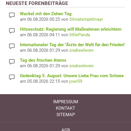
NEUESTE FORENBEITRÄGE
Wackel mit den Zehen Tag
am 06.08.2026 05:25 von
Silviatempelmayr
Hitzeschutz: Regierung will Maßnahmen erleichtern
am 06.08.2026 04:11 von
littlePanda
Internationaler Tag der "Ärzte der Welt für den Frieden"
am 06.08.2026 01:29 von
snakeeleven
Tag des frischen Atems
am 06.08.2026 01:29 von
snakeeleven
Gedenktag 5. August: Unsere Liebe Frau vom Schnee
am 05.08.2026 22:15 von
jowi59
IMPRESSUM
KONTAKT
SITEMAP
AGB