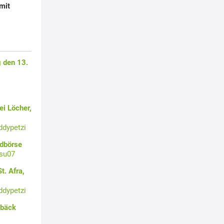
mit
 den 13.
i Löcher,
ddypetzi
ldbörse
su07
t. Afra,
ddypetzi
ebäck