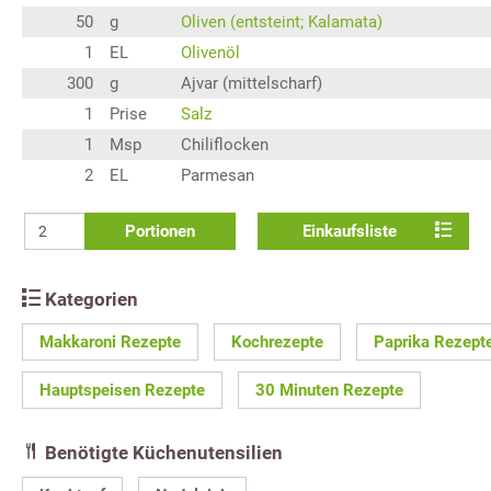
50
g
Oliven (entsteint; Kalamata)
1
EL
Olivenöl
300
g
Ajvar (mittelscharf)
1
Prise
Salz
1
Msp
Chiliflocken
2
EL
Parmesan
Portionen
Einkaufsliste
Kategorien
Makkaroni Rezepte
Kochrezepte
Paprika Rezept
Hauptspeisen Rezepte
30 Minuten Rezepte
Benötigte Küchenutensilien