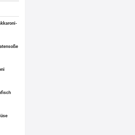
kkaroni-
atensoße
oni
nfisch
müse