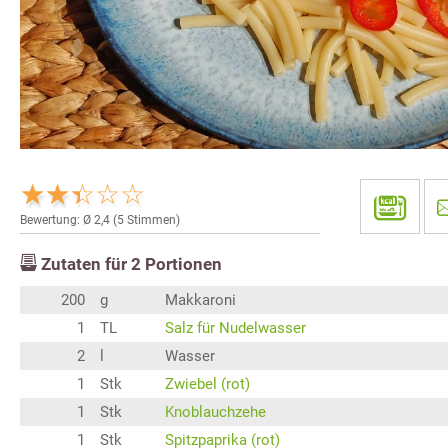
Bewertung: Ø
2,4
(
5
Stimmen)
Zutaten für
2
Portionen
200
g
Makkaroni
1
TL
Salz für Nudelwasser
2
l
Wasser
1
Stk
Zwiebel (rot)
1
Stk
Knoblauchzehe
1
Stk
Spitzpaprika (rot)