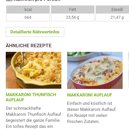
kcal
Fett
Eiweiß
664
23,56 g
21,47 g
Detaillierte Nährwertinfos
ÄHNLICHE REZEPTE
MAKKARONI THUNFISCH
MAKKARONI AUFLAUF
AUFLAUF
Einfach und köstlich ist
Der schmackhafte
dieser Makkaroni Auflauf.
Makkaroni Thunfisch Auflauf
Ein Rezept mit vielen
begeistert die ganze Familie.
frischen Zutaten.
Ein tolles Rezept das ein