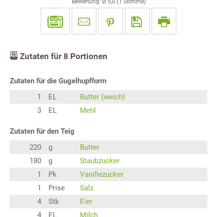
Bewertung: Ø
5,0
(
1
Stimme)
Zutaten für
8
Portionen
Zutaten für die Gugelhupfform
1
EL
Butter (weich)
3
EL
Mehl
Zutaten für den Teig
220
g
Butter
180
g
Staubzucker
1
Pk
Vanillezucker
1
Prise
Salz
4
Stk
Eier
4
EL
Milch