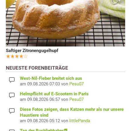
Saftiger Zitronengugelhupf
NEUESTE FORENBEITRÄGE
West-Nil-Fieber breitet sich aus
am 09.08.2026 07:03 von
Pesu07
Helmpflicht auf E-Scootern in Paris
am 09.08.2026 06:57 von
Pesu07
Diese Fotos zeigen, dass Katzen mehr als nur unsere
Haustiere sind
am 09.08.2026 05:12 von
littlePanda
Tag der Buchliebhaber📕