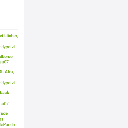
i Löcher,
ddypetzi
ldbörse
su07
t. Afra,
ddypetzi
ebäck
su07
rude
es
tlePanda