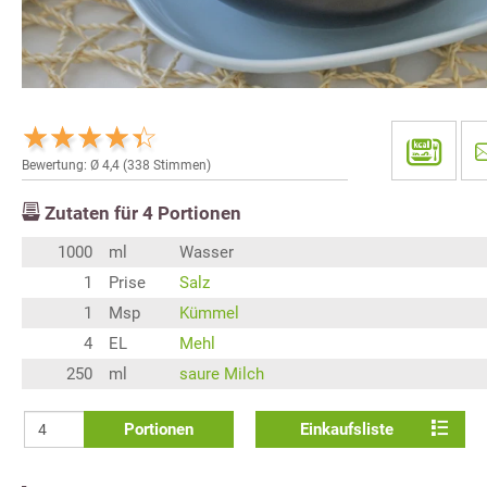
Bewertung: Ø
4,4
(
338
Stimmen)
Zutaten für
4
Portionen
1000
ml
Wasser
1
Prise
Salz
1
Msp
Kümmel
4
EL
Mehl
250
ml
saure Milch
Portionen
Einkaufsliste