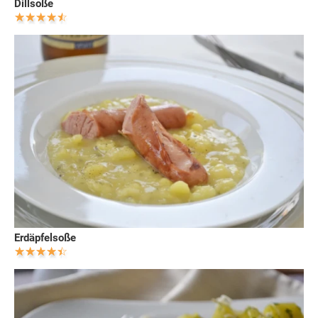
Dillsoße
Erdäpfelsoße