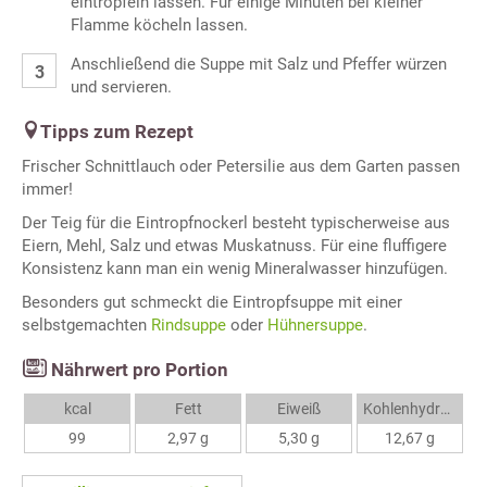
eintröpfeln lassen. Für einige Minuten bei kleiner
Flamme köcheln lassen.
Anschließend die Suppe mit Salz und Pfeffer würzen
und servieren.
Tipps zum Rezept
Frischer Schnittlauch oder Petersilie aus dem Garten passen
immer!
Der Teig für die Eintropfnockerl besteht typischerweise aus
Eiern, Mehl, Salz und etwas Muskatnuss. Für eine fluffigere
Konsistenz kann man ein wenig Mineralwasser hinzufügen.
Besonders gut schmeckt die Eintropfsuppe mit einer
selbstgemachten
Rindsuppe
oder
Hühnersuppe
.
Nährwert pro Portion
kcal
Fett
Eiweiß
Kohlenhydrate
99
2,97 g
5,30 g
12,67 g