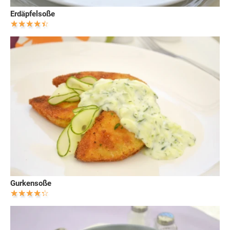
Erdäpfelsoße
Gurkensoße