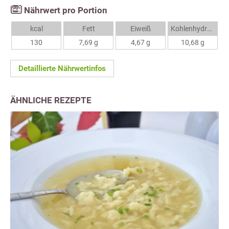
Nährwert pro Portion
kcal
Fett
Eiweiß
Kohlenhydrate
130
7,69 g
4,67 g
10,68 g
Detaillierte Nährwertinfos
ÄHNLICHE REZEPTE