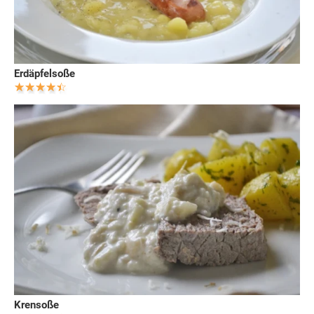
Erdäpfelsoße
Krensoße